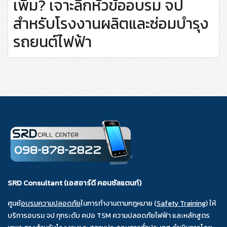
เพิ่ม? เจาะลึกหัวข้ออบรม จป
สำหรับโรงงานผลิตและซ่อมบำรุง
รถยนต์ไฟฟ้า
SRD Consultant (เอสอาร์ดี คอนซัลแตนท์)
ศูนย์
อบรมความปลอดภัย
ในการทำงานตามกฎหมาย (
Safety Training
) ให้
บริการอบรม จป ทุกระดับ คปอ TSM ความปลอดภัยไฟฟ้า และหลักสูตร