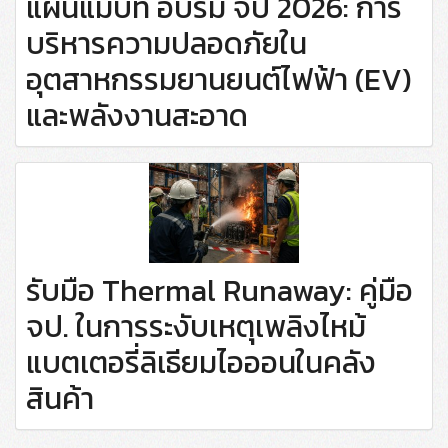
แผนแม่บท อบรม จป 2026: การ
บริหารความปลอดภัยใน
อุตสาหกรรมยานยนต์ไฟฟ้า (EV)
และพลังงานสะอาด
รับมือ Thermal Runaway: คู่มือ
จป. ในการระงับเหตุเพลิงไหม้
แบตเตอรี่ลิเธียมไอออนในคลัง
สินค้า