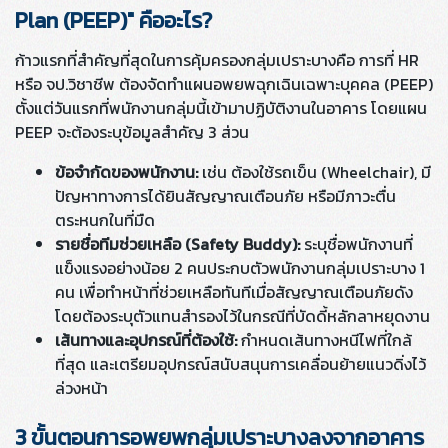
Plan (PEEP)" คืออะไร?
ก้าวแรกที่สำคัญที่สุดในการคุ้มครองกลุ่มเปราะบางคือ การที่ HR
หรือ จป.วิชาชีพ ต้องจัดทำแผนอพยพฉุกเฉินเฉพาะบุคคล (PEEP)
ตั้งแต่วันแรกที่พนักงานกลุ่มนี้เข้ามาปฏิบัติงานในอาคาร โดยแผน
PEEP จะต้องระบุข้อมูลสำคัญ 3 ส่วน
ข้อจำกัดของพนักงาน:
เช่น ต้องใช้รถเข็น (Wheelchair), มี
ปัญหาทางการได้ยินสัญญาณเตือนภัย หรือมีภาวะตื่น
ตระหนกในที่มืด
รายชื่อทีมช่วยเหลือ (Safety Buddy):
ระบุชื่อพนักงานที่
แข็งแรงอย่างน้อย 2 คนประกบตัวพนักงานกลุ่มเปราะบาง 1
คน เพื่อทำหน้าที่ช่วยเหลือทันทีเมื่อสัญญาณเตือนภัยดัง
โดยต้องระบุตัวแทนสำรองไว้ในกรณีที่บัดดี้หลักลาหยุดงาน
เส้นทางและอุปกรณ์ที่ต้องใช้:
กำหนดเส้นทางหนีไฟที่ใกล้
ที่สุด และเตรียมอุปกรณ์สนับสนุนการเคลื่อนย้ายแนวดิ่งไว้
ล่วงหน้า
3 ขั้นตอนการอพยพกลุ่มเปราะบางลงจากอาคาร