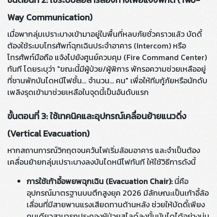
Way Communication)
เมื่อพากลุ่มเปราะบางเข้ามาอยู่ในพื้นที่หลบภัยชั่วคราวแล้ว บัดดี้
ต้องใช้ระบบโทรศัพท์ฉุกเฉินประจำอาคาร (Intercom) หรือ
โทรศัพท์มือถือ แจ้งไปยังศูนย์ควบคุม (Fire Command Center)
ทันที โดยระบุว่า "ขณะนี้มีผู้ป่วย/ผู้พิการ พักรอความช่วยเหลืออยู่
ที่ชานพักบันไดหนีไฟชั้น... จำนวน... คน" เพื่อให้ทีมกู้ภัยหรือนักดับ
เพลิงรุดเข้ามาช่วยเหลือในจุดนี้เป็นอันดับแรก
ขั้นตอนที่ 3: ใช้เทคนิคและอุปกรณ์เคลื่อนย้ายแนวดิ่ง
(Vertical Evacuation)
หากสถานการณ์วิกฤตจนควันไฟเริ่มล้อมอาคาร และจำเป็นต้อง
เคลื่อนย้ายกลุ่มเปราะบางลงบันไดหนีไฟทันที ให้ใช้วิธีการดังนี้
การใช้เก้าอี้อพยพฉุกเฉิน (Evacuation Chair):
นี่คือ
อุปกรณ์มาตรฐานบนตึกสูงยุค 2026 มีลักษณะเป็นเก้าอี้ล้อ
เลื่อนที่มีสายพานแรงเสียดทานด้านหลัง ช่วยให้บัดดี้เพียง
คนเดียวสามารถประคองผู้ป่วยสไลด์ลงขั้นบันไดได้อย่างนุ่ม