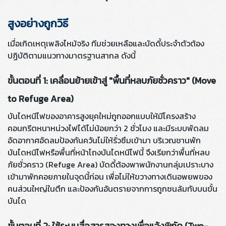
สูงอย่างถูกวิธี
เมื่อเกิดเหตุเพลิงไหม้จริง ทีมช่วยเหลือและบัดดี้ประจำตัวต้อง
ปฏิบัติตามแนวทางมาตรฐานสากล ดังนี้
ขั้นตอนที่ 1: เคลื่อนย้ายเข้าสู่ "พื้นที่หลบภัยชั่วคราว" (Move
to Refuge Area)
บันไดหนีไฟของอาคารสูงยุคใหม่ถูกออกแบบให้มีโครงสร้าง
คอนกรีตหนาหน่วงไฟได้ไม่น้อยกว่า 2 ชั่วโมง และมีระบบพัดลม
อัดอากาศอัดลมป้องกันควันไม่ให้รั่วซึมเข้ามา บริเวณชานพัก
บันไดหนีไฟหรือพื้นที่หน้าโถงบันไดหนีไฟนี้ จึงเรียกว่าพื้นที่หลบ
ภัยชั่วคราว (Refuge Area) บัดดี้ต้องพาพนักงานกลุ่มเปราะบาง
เข้ามาพักคอยภายในจุดนี้ก่อน เพื่อไม่ให้ขวางทางเดินอพยพของ
คนส่วนใหญ่ในตึก และป้องกันอันตรายจากการถูกชนล้มทับบนขั้น
บันได
ขั้นตอนที่ 2: ใช้ระบบสื่อสารสองทางเพื่อแจ้งพิกัด (Two-