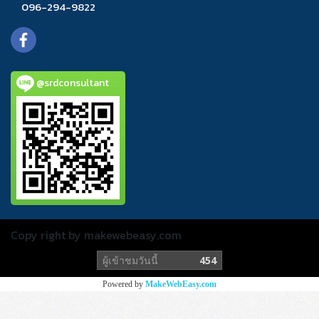
096-294-9822
@srdconsultant
Copy right by makewebeasy.com
ผู้เข้าชมวันนี้
454
Powered by
MakeWebEasy.com