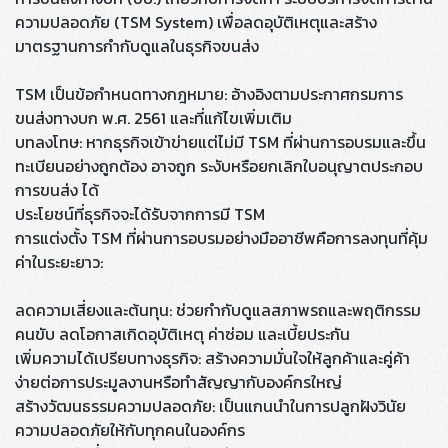
ความปลอดภัย (TSM System) เพื่อลดอุบัติเหตุและสร้าง
มาตรฐานการกำกับดูแลในธุรกิจขนส่ง
TSM เป็นข้อกำหนดทางกฎหมาย: อ้างอิงตามประกาศกรมการ
ขนส่งทางบก พ.ศ. 2561 และที่แก้ไขเพิ่มเติม
บทลงโทษ: หากธุรกิจเข้าข่ายแต่ไม่มี TSM ที่ผ่านการอบรมและขึ้น
ทะเบียนอย่างถูกต้อง อาจถูก ระงับหรือยกเลิกใบอนุญาตประกอบ
การขนส่ง ได้
ประโยชน์ที่ธุรกิจจะได้รับจากการมี TSM
การแต่งตั้ง TSM ที่ผ่านการอบรมอย่างมืออาชีพคือการลงทุนที่คุ้ม
ค่าในระยะยาว:
ลดความเสี่ยงและต้นทุน: ช่วยกำกับดูแลสภาพรถและพฤติกรรม
คนขับ ลดโอกาสเกิดอุบัติเหตุ ค่าซ่อม และเบี้ยประกัน
เพิ่มความได้เปรียบทางธุรกิจ: สร้างความมั่นใจให้ลูกค้าและคู่ค้า
ง่ายต่อการประมูลงานหรือทำสัญญากับองค์กรใหญ่
สร้างวัฒนธรรมความปลอดภัย: เป็นแกนนำในการปลูกฝังวินัย
ความปลอดภัยให้กับทุกคนในองค์กร