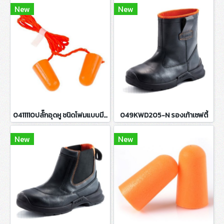
New
New
0411110ปลั๊กอุดหู ชนิดโฟมแบบมีสาย
049KWD205-N รองเท้าเซฟตี้
New
New