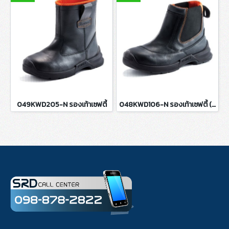
049KWD205-N รองเท้าเซฟตี้
048KWD106-N รองเท้าเซฟตี้ (หัวเหล็ก พื้นเหล็ก)